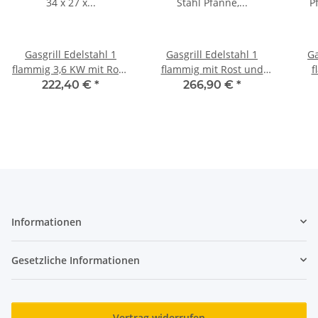
Gasgrill Edelstahl 1
Gasgrill Edelstahl 1
Ga
flammig 3,6 KW mit Rost,
flammig mit Rost und
f
34 x 27 x 53 cm
Stahl Pfanne, 34 x 27 x
Pfan
222,40 €
*
266,90 €
*
53 cm
Informationen
Gesetzliche Informationen
Vertrag widerrufen