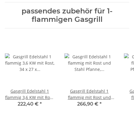
passendes zubehör für 1-
flammigen Gasgrill
Gasgrill Edelstahl 1
Gasgrill Edelstahl 1
Ga
flammig 3,6 KW mit Rost,
flammig mit Rost und
f
34 x 27 x 53 cm
Stahl Pfanne, 34 x 27 x
Pfan
222,40 €
*
266,90 €
*
53 cm