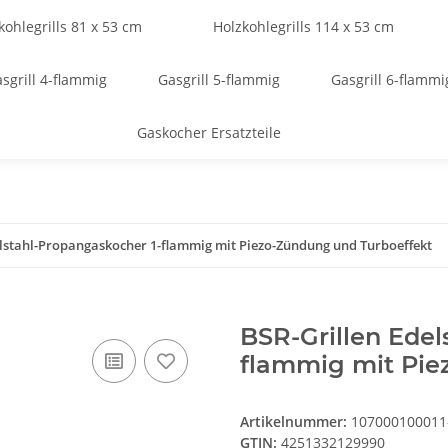
kohlegrills 81 x 53 cm
Holzkohlegrills 114 x 53 cm
sgrill 4-flammig
Gasgrill 5-flammig
Gasgrill 6-flammi
Gaskocher Ersatzteile
elstahl-Propangaskocher 1-flammig mit Piezo-Zündung und Turboeffekt
BSR-Grillen Edel
flammig mit Pie
Artikelnummer:
107000100011
GTIN:
4251332129990