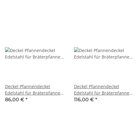
Deckel Pfannendeckel
Deckel Pfannendeckel
Edelstahl für Bräterpfanne
Edelstahl für Bräterpfanne
Grillpfanne 5er 955 x 500
Grillpfanne 6er 108 x 51,5
86,00 €
*
116,00 €
*
mm mit Griff
cm mit Griff