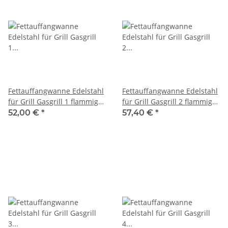
Fettauffangwanne Edelstahl
Fettauffangwanne Edelstahl
für Grill Gasgrill 1 flammig
für Grill Gasgrill 2 flammig
Fettwanne 245 x 500 mm
Fettwanne 385 x 500 mm
52,00 €
*
57,40 €
*