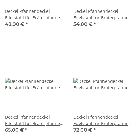
Deckel Pfannendeckel
Deckel Pfannendeckel
Edelstahl für Bräterpfanne
Edelstahl für Bräterpfanne
Grillpfanne 1er 300 x 500
Grillpfanne 2er 460 x 500
48,00 €
*
54,00 €
*
mm mit Griff
mm mit Griff
Deckel Pfannendeckel
Deckel Pfannendeckel
Edelstahl für Bräterpfanne
Edelstahl für Bräterpfanne
Grillpfanne 3er 620 x 500
Grillpfanne 4er 785 x 500
65,00 €
*
72,00 €
*
mm mit Griff
mm mit Griff