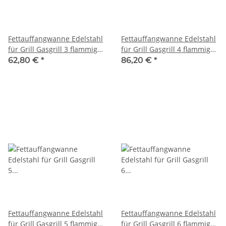
Fettauffangwanne Edelstahl
Fettauffangwanne Edelstahl
für Grill Gasgrill 3 flammig
für Grill Gasgrill 4 flammig
Fettwanne 545 x 505 mm
Fettwanne 710 x 500 mm
62,80 €
*
86,20 €
*
Fettauffangwanne Edelstahl
Fettauffangwanne Edelstahl
für Grill Gasgrill 5 flammig
für Grill Gasgrill 6 flammig