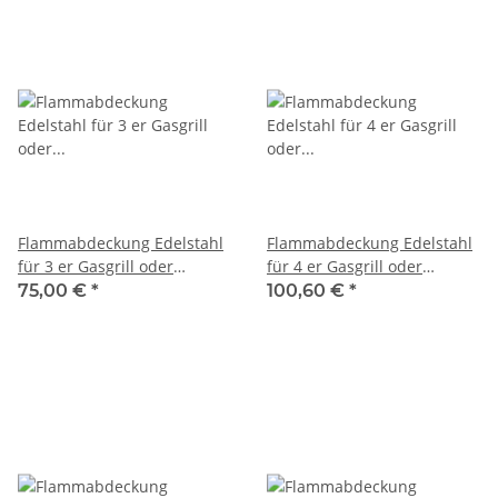
Flammabdeckung Edelstahl
Flammabdeckung Edelstahl
für 3 er Gasgrill oder
für 4 er Gasgrill oder
Gastrobräter B: 60,5 x T: 48
Gastrobräter B: 76,5 x T: 48
75,00 €
*
100,60 €
*
cm
cm