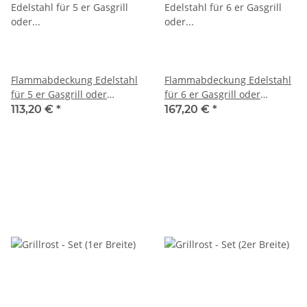
Flammabdeckung Edelstahl
Flammabdeckung Edelstahl
für 5 er Gasgrill oder
für 6 er Gasgrill oder
Gastrobräter B: 93 x T: 48
Gastrobräter B: 109,5 x T: 48
113,20 €
*
167,20 €
*
mm
cm