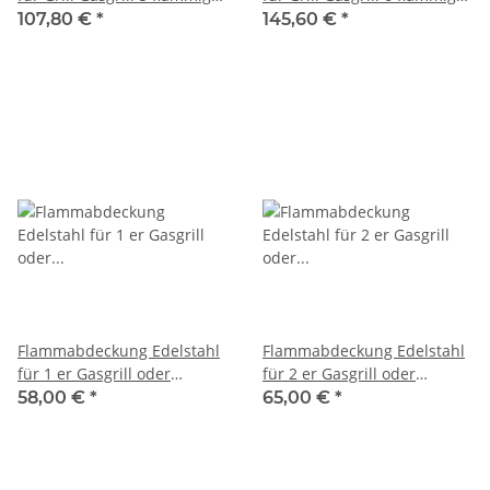
Fettwanne 882 x 500 mm
Fettwanne 1047x 500 mm
107,80 €
*
145,60 €
*
Flammabdeckung Edelstahl
Flammabdeckung Edelstahl
für 1 er Gasgrill oder
für 2 er Gasgrill oder
Gastrobräter B: 30,5 x T: 48
Gastrobräter B: 43,5 x T: 48
58,00 €
*
65,00 €
*
cm
cm