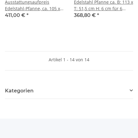
Ausstattungsaufpreis
Edelstahl Pfanne ca. B: 113 x
Edelstahl-Pfanne, ca. 105 x
T: 51,5 cm H: 6 cm für 6
45 cm, 60 mm tief (für 6-
flammigen Gasgrill
411,00 €
*
368,80 €
*
flammigen Gasgrill)
Artikel 1 - 14 von 14
Kategorien