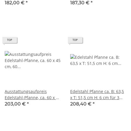
cm, 60 mm tief (für 2-
flammigen Gasgrill
182,00 €
*
187,30 €
*
flammigen Gasgrill)
TOP
TOP
Ausstattungsaufpreis
Edelstahl Pfanne ca. B: 63,5
Edelstahl-Pfanne, ca. 60 x 45
x T: 51,5 cm H: 6 cm für 3
cm, 60 mm tief (für 3-
flammigen Gasgrill
203,00 €
*
208,40 €
*
flammigen Gasgrill)