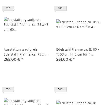
TOP
TOP
Ausstattungsaufpreis
Edelstahl Pfanne ca. B: 80 x
Edelstahl-Pfanne, ca. 75 x 45
T: 53 cm H: 6 cm für 4
cm, 60 mm tief (für 4-
flammigen Gasgrill
265,00 €
*
261,00 €
*
flammigen Gasgrill)
TOP
TOP