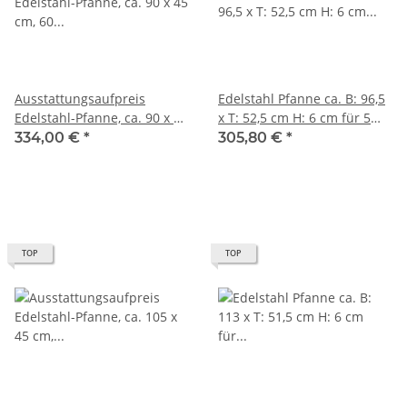
Ausstattungsaufpreis
Edelstahl Pfanne ca. B: 96,5
Edelstahl-Pfanne, ca. 90 x 45
x T: 52,5 cm H: 6 cm für 5
cm, 60 mm tief (für 5-
flammigen Gasgrill
334,00 €
*
305,80 €
*
flammigen Gasgrill)
TOP
TOP