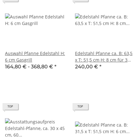
Auswahl Pfanne Edelstahl H:
Edelstahl Pfanne ca. B: 63,5
6 cm Gasgrill
x T: 51,5 cm H: 8 cm für 3
flammigen Gasgrill
164,80 € -
368,80 €
*
240,00 €
*
TOP
TOP