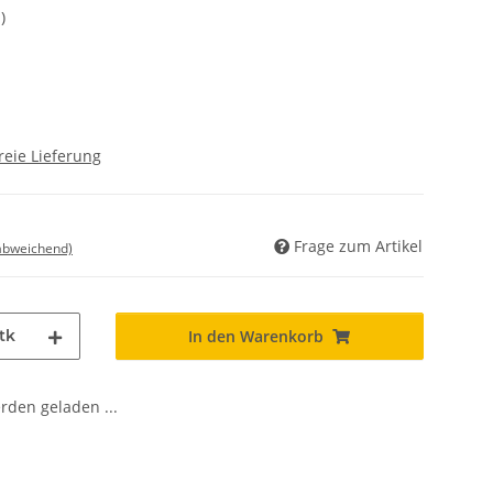
)
reie Lieferung
Frage zum Artikel
 abweichend)
tk
In den Warenkorb
den geladen ...