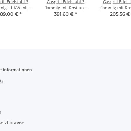
ill Edelstahl 3
Gasgrill Edelstahl 3
Gasgrill Edels
mig 11 KW mit
flammig mit Rost und
flammig mit Ros
Pfanne, 65 x 53 x
Stahl Pfanne, 65 x 53 x
53 x 27 c
89,00 €
*
391,60 €
*
205,56 
27 cm
27 cm
e Informationen
tz
m
setzhinweise