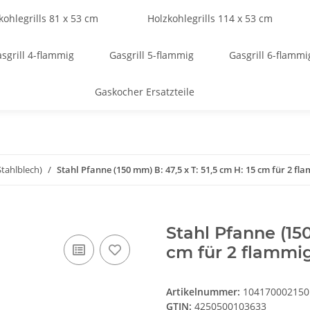
kohlegrills 81 x 53 cm
Holzkohlegrills 114 x 53 cm
sgrill 4-flammig
Gasgrill 5-flammig
Gasgrill 6-flammi
Gaskocher Ersatzteile
tahlblech)
Stahl Pfanne (150 mm) B: 47,5 x T: 51,5 cm H: 15 cm für 2 fl
Stahl Pfanne (150
cm für 2 flammig
Artikelnummer:
104170002150
GTIN:
4250500103633