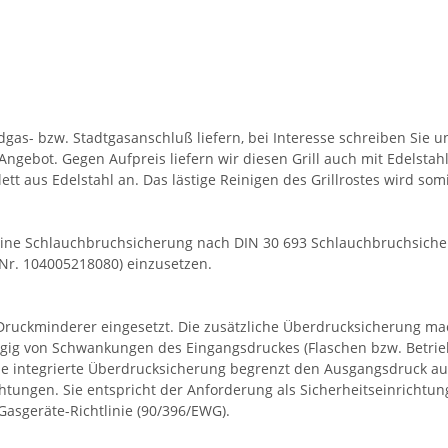
as- bzw. Stadtgasanschluß liefern, bei Interesse schreiben Sie un
ngebot. Gegen Aufpreis liefern wir diesen Grill auch mit Edelstah
lett aus Edelstahl an. Das lästige Reinigen des Grillrostes wird som
ine Schlauchbruchsicherung nach DIN 30 693 Schlauchbruchsicheru
-Nr. 104005218080) einzusetzen.
Druckminderer eingesetzt. Die zusätzliche Überdrucksicherung mach
ngig von Schwankungen des Eingangsdruckes (Flaschen bzw. Betri
ne integrierte Überdrucksicherung begrenzt den Ausgangsdruck au
ungen. Sie entspricht der Anforderung als Sicherheitseinrichtu
asgeräte-Richtlinie (90/396/EWG).