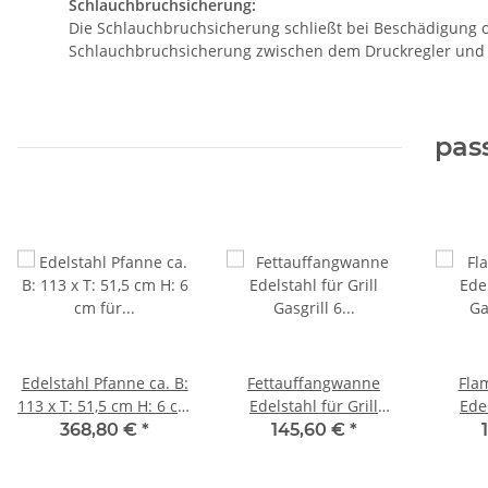
Schlauchbruchsicherung:
Die Schlauchbruchsicherung schließt bei Beschädigung ode
Schlauchbruchsicherung zwischen dem Druckregler und
pas
Edelstahl Pfanne ca. B:
Fettauffangwanne
Fla
113 x T: 51,5 cm H: 6 cm
Edelstahl für Grill
Edel
für 6 flammigen
Gasgrill 6 flammig
G
368,80 €
*
145,60 €
*
Gasgrill
Fettwanne 1047x 500
Gastro
mm