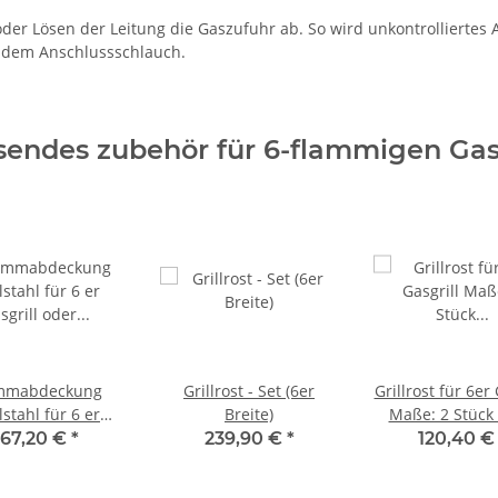
r Lösen der Leitung die Gaszufuhr ab. So wird unkontrolliertes Au
 dem Anschlussschlauch.
sendes zubehör für 6-flammigen Gasg
mmabdeckung
Grillrost - Set (6er
Grillrost für 6er 
stahl für 6 er
Breite)
Maße: 2 Stück 
asgrill oder
470 mm
167,20 €
*
239,90 €
*
120,40 
bräter B: 109,5 x
T: 48 cm