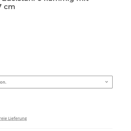
7 cm
ion.
reie Lieferung