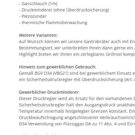
- Gasschlauch (1m)
- Druckminderer (ohne Überdrucksicherung)
- Piezozünder
- thermische Flammüberwachung
Weitere Varianten:
Auf Wunsch können wir unsere Gastrobräter auch mit Erdg
Bestimmungsort, wir unterbreiten Ihnen dann gerne ein A
Highlight bieten wir Ihnen ein zerlegbares Grillrost komp
Hinweis zum gewerblichen Gebrauch:
Gemäß BGV D34 (VBG21) sind bei gewerblichem Einsatz e
ein Sicherheitsdruckregler mit Überdrucksicherung (Art.
Gewerblicher Druckminderer:
Dieser Druckregler wird als Ersatz für den vorhandenen 
Sicherheitsdruckregler hält den Ausgangsdruck unabhä
Temperatur innerhalb festgelegter Grenzen konstant. Ei
Druckbeaufschlagung angeschlossener Verbrauchseinricht
D34 Verwendung von Flüssiggas DA zu 11 Abs. 4 und EU-G