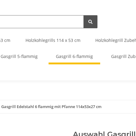
 53 cm
Holzkohlegrills 114 x 53 cm
Holzkohlegrill Zube
Gasgrill 5-flammig
Gasgrill 6-flammig
Gasgrill Zu
Gasgrill Edelstahl 6 flammig mit Pfanne 114x53x27 cm
Auswahl Gasgrill