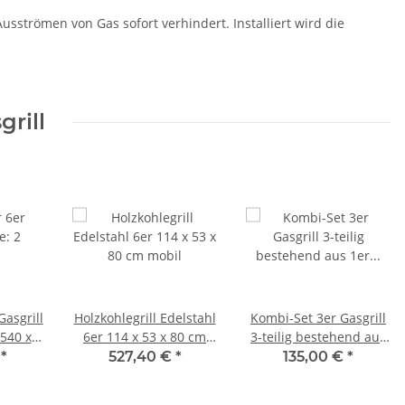
sströmen von Gas sofort verhindert. Installiert wird die
rill
Gasgrill
Holzkohlegrill Edelstahl
Kombi-Set 3er Gasgrill
540 x
6er 114 x 53 x 80 cm
3-teilig bestehend aus
mobil
1er Grillrost, 1er
€
*
527,40 €
*
135,00 €
*
Flammabdeckung,1er
Stahlpfanne, 60 mm