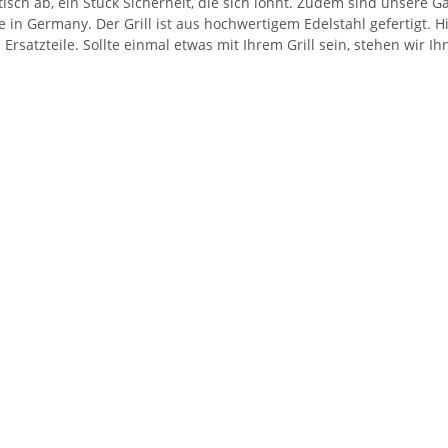
atisch ab, ein Stück Sicherheit, die sich lohnt. Zudem sind unsere
e in Germany. Der Grill ist aus hochwertigem Edelstahl gefertigt. 
satzteile. Sollte einmal etwas mit Ihrem Grill sein, stehen wir Ih