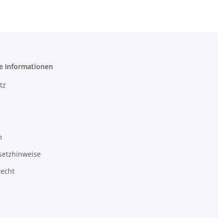
e Informationen
tz
m
setzhinweise
recht