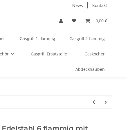
News
Kontakt
0,00 €
hör
Gasgrill 1-flammig
Gasgrill 2-flammig
behör
Gasgrill Ersatzteile
Gaskocher
Abdeckhauben
 Edelstahl 6 flammig mit