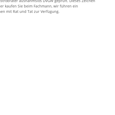
 Gastrobräter ausnahmslos DVGW geprüft. Dieses Zeichen
Hier kaufen Sie beim Fachmann, wir führen ein
nen mit Rat und Tat zur Verfügung.