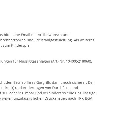
s bitte eine Email mit Artikelwunsch und
lbrennerrohren und Edelstahlgaszuleitung. Als weiteres
it zum Kinderspiel.
ngen für Flüssiggasanlagen (Art.-Nr. 104005218060),
t den Betrieb Ihres Gasgrills damit noch sicherer. Der
ebsdruck) und Änderungen von Durchfluss und
f 100 oder 150 mbar und verhindert so eine unzulässige
ng gegen unzulässig hohen Druckanstieg nach TRF, BGV