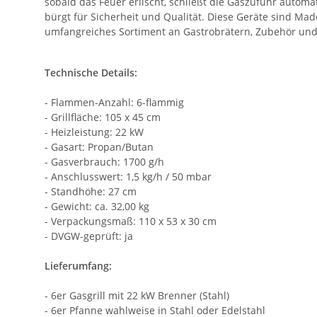
sobald das Feuer erlischt, schließt die Gaszufuhr autom
bürgt für Sicherheit und Qualität. Diese Geräte sind Mad
umfangreiches Sortiment an Gastrobrätern, Zubehör und Er
Technische Details:
- Flammen-Anzahl: 6-flammig
- Grillfläche: 105 x 45 cm
- Heizleistung: 22 kW
- Gasart: Propan/Butan
- Gasverbrauch: 1700 g/h
- Anschlusswert: 1,5 kg/h / 50 mbar
- Standhöhe: 27 cm
- Gewicht: ca. 32,00 kg
- Verpackungsmaß: 110 x 53 x 30 cm
- DVGW-geprüft: ja
Lieferumfang:
- 6er Gasgrill mit 22 kW Brenner (Stahl)
- 6er Pfanne wahlweise in Stahl oder Edelstahl