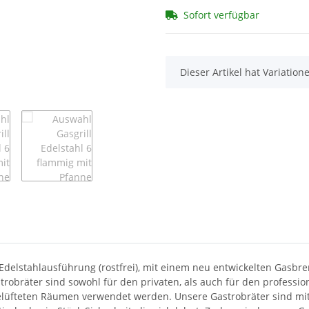
Sofort verfügbar
x
Dieser Artikel hat Variatio
in Edelstahlausführung (rostfrei), mit einem neu entwickelten Gasb
strobräter sind sowohl für den privaten, als auch für den profession
t belüfteten Räumen verwendet werden. Unsere Gastrobräter sind 