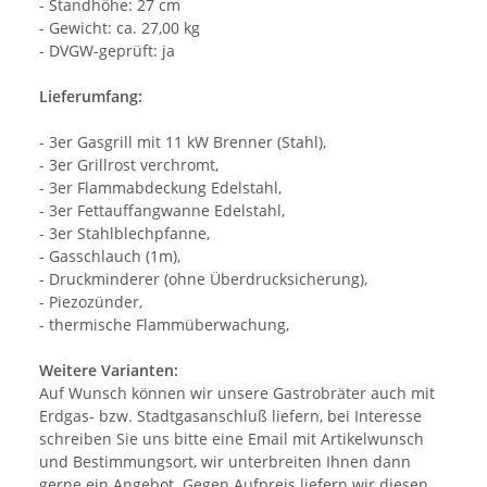
- Standhöhe: 27 cm
- Gewicht: ca. 27,00 kg
- DVGW-geprüft: ja
Lieferumfang:
- 3er Gasgrill mit 11 kW Brenner (Stahl),
- 3er Grillrost verchromt,
- 3er Flammabdeckung Edelstahl,
- 3er Fettauffangwanne Edelstahl,
- 3er Stahlblechpfanne,
- Gasschlauch (1m),
- Druckminderer (ohne Überdrucksicherung),
- Piezozünder,
- thermische Flammüberwachung,
Weitere Varianten:
Auf Wunsch können wir unsere Gastrobräter auch mit
Erdgas- bzw. Stadtgasanschluß liefern, bei Interesse
schreiben Sie uns bitte eine Email mit Artikelwunsch
und Bestimmungsort, wir unterbreiten Ihnen dann
gerne ein Angebot. Gegen Aufpreis liefern wir diesen