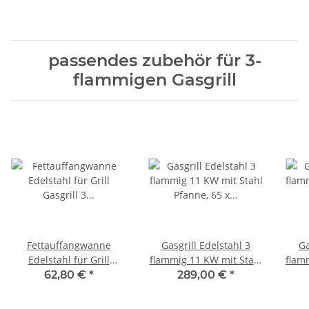
passendes zubehör für 3-
flammigen Gasgrill
Fettauffangwanne
Gasgrill Edelstahl 3
Ga
Edelstahl für Grill
flammig 11 KW mit Stahl
flamm
Gasgrill 3 flammig
Pfanne, 65 x 53 x 27 cm
62,80 €
*
289,00 €
*
Fettwanne 545 x 505 mm