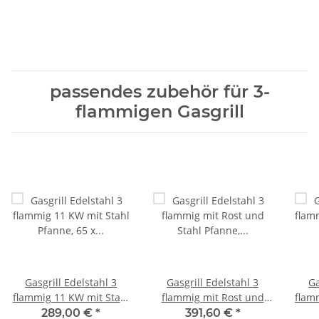
passendes zubehör für 3-
flammigen Gasgrill
Gasgrill Edelstahl 3
Gasgrill Edelstahl 3
Ga
flammig 11 KW mit Stahl
flammig mit Rost und
flamm
Pfanne, 65 x 53 x 27 cm
Stahl Pfanne, 65 x 53 x
289,00 €
*
391,60 €
*