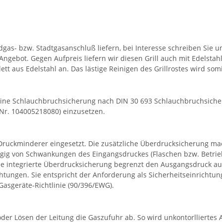
as- bzw. Stadtgasanschluß liefern, bei Interesse schreiben Sie un
ngebot. Gegen Aufpreis liefern wir diesen Grill auch mit Edelstah
lett aus Edelstahl an. Das lästige Reinigen des Grillrostes wird som
ine Schlauchbruchsicherung nach DIN 30 693 Schlauchbruchsicheru
-Nr. 104005218080) einzusetzen.
Druckminderer eingesetzt. Die zusätzliche Überdrucksicherung mach
ngig von Schwankungen des Eingangsdruckes (Flaschen bzw. Betri
ne integrierte Überdrucksicherung begrenzt den Ausgangsdruck au
ungen. Sie entspricht der Anforderung als Sicherheitseinrichtu
asgeräte-Richtlinie (90/396/EWG).
r Lösen der Leitung die Gaszufuhr ab. So wird unkontorlliertes Au