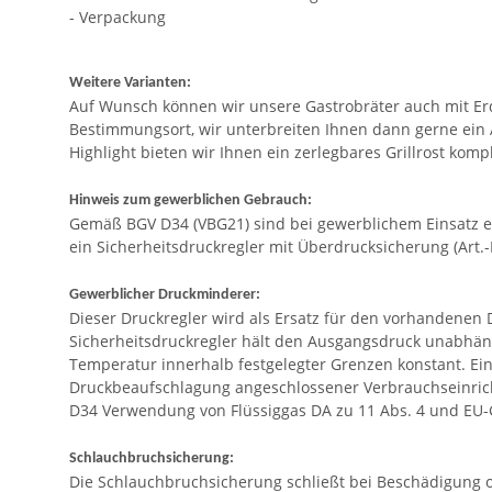
- Verpackung
Weitere Varianten:
Auf Wunsch können wir unsere Gastrobräter auch mit Erdg
Bestimmungsort, wir unterbreiten Ihnen dann gerne ein A
Highlight bieten wir Ihnen ein zerlegbares Grillrost komp
Hinweis zum gewerblichen Gebrauch:
Gemäß BGV D34 (VBG21) sind bei gewerblichem Einsatz e
ein Sicherheitsdruckregler mit Überdrucksicherung (Art.
Gewerblicher Druckminderer:
Dieser Druckregler wird als Ersatz für den vorhandenen 
Sicherheitsdruckregler hält den Ausgangsdruck unabhä
Temperatur innerhalb festgelegter Grenzen konstant. Ei
Druckbeaufschlagung angeschlossener Verbrauchseinricht
D34 Verwendung von Flüssiggas DA zu 11 Abs. 4 und EU-G
Schlauchbruchsicherung:
Die Schlauchbruchsicherung schließt bei Beschädigung ode