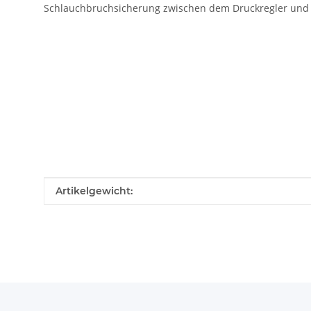
Schlauchbruchsicherung zwischen dem Druckregler und
Produkteigenschaft
Wert
Artikelgewicht: