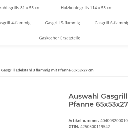
kohlegrills 81 x 53 cm
Holzkohlegrills 114 x 53 cm
sgrill 4-flammig
Gasgrill 5-flammig
Gasgrill 6-flammi
Gaskocher Ersatzteile
Gasgrill Edelstahl 3 flammig mit Pfanne 65x53x27 cm
Auswahl Gasgrill
Pfanne 65x53x2
Artikelnummer:
404003200010
GTIN:
4250500119542