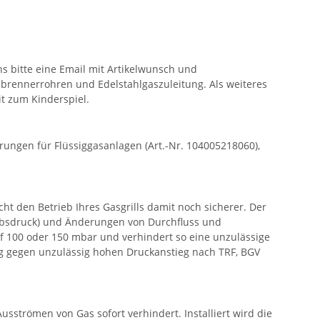
s bitte eine Email mit Artikelwunsch und
lbrennerrohren und Edelstahlgaszuleitung. Als weiteres
it zum Kinderspiel.
ngen für Flüssiggasanlagen (Art.-Nr. 104005218060),
t den Betrieb Ihres Gasgrills damit noch sicherer. Der
ebsdruck) und Änderungen von Durchfluss und
f 100 oder 150 mbar und verhindert so eine unzulässige
ng gegen unzulässig hohen Druckanstieg nach TRF, BGV
sströmen von Gas sofort verhindert. Installiert wird die