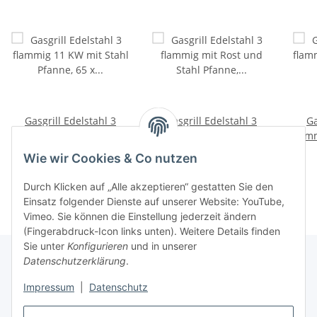
Gasgrill Edelstahl 3
Gasgrill Edelstahl 3
Ga
flammig 11 KW mit Stahl
flammig mit Rost und
flamm
Pfanne, 65 x 53 x 27 cm
Stahl Pfanne, 65 x 53 x
289,00 €
*
391,60 €
*
Wie wir Cookies & Co nutzen
27 cm
Durch Klicken auf „Alle akzeptieren“ gestatten Sie den
Einsatz folgender Dienste auf unserer Website: YouTube,
Vimeo. Sie können die Einstellung jederzeit ändern
(Fingerabdruck-Icon links unten). Weitere Details finden
Sie unter
Konfigurieren
und in unserer
Datenschutzerklärung
.
Informationen
Impressum
|
Datenschutz