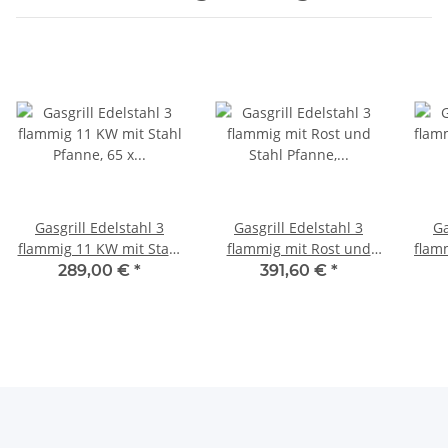
Gasgrill Edelstahl 3
Gasgrill Edelstahl 3
Ga
flammig 11 KW mit Stahl
flammig mit Rost und
flamm
Pfanne, 65 x 53 x 27 cm
Stahl Pfanne, 65 x 53 x
289,00 €
*
391,60 €
*
27 cm