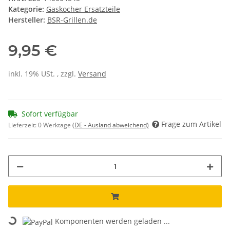
Kategorie:
Gaskocher Ersatzteile
Hersteller:
BSR-Grillen.de
9,95 €
inkl. 19% USt. , zzgl.
Versand
Sofort verfügbar
Frage zum Artikel
Lieferzeit:
0 Werktage
(DE - Ausland abweichend)
Loading...
Komponenten werden geladen ...