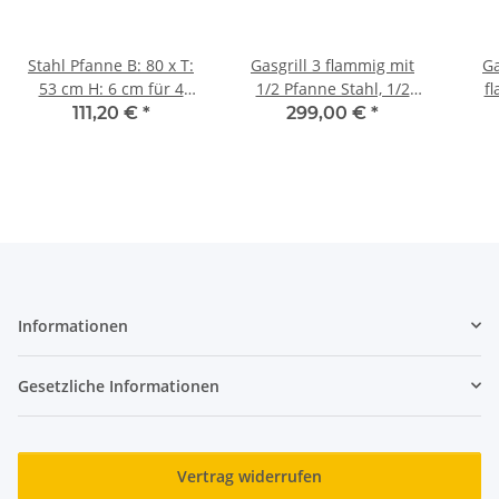
Stahl Pfanne B: 80 x T:
Gasgrill 3 flammig mit
Ga
53 cm H: 6 cm für 4
1/2 Pfanne Stahl, 1/2
f
flammigen Gasgrill
Grillrost verchromt, 1er
Email
111,20 €
*
299,00 €
*
Flammabdeckung, 3er
Fettauffangwanne
Informationen
Gesetzliche Informationen
Vertrag widerrufen