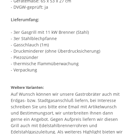
- Gerätemaße: 65 x 53 x 27 cm
- DVGW-geprüft: ja
Lieferumfang:
- 3er Gasgrill mit 11 kW Brenner (Stahl)
- 3er Stahlblechpfanne
- Gasschlauch (1m)
- Druckminderer (ohne Überdrucksicherung)
- Piezozünder
- thermische Flammüberwachung
- Verpackung
Weitere Varianten:
Auf Wunsch können wir unsere Gastrobräter auch mit
Erdgas- bzw. Stadtgasanschluß liefern, bei Interesse
schreiben Sie uns bitte eine Email mit Artikelwunsch
und Bestimmungsort, wir unterbreiten Ihnen dann
gerne ein Angebot. Gegen Aufpreis liefern wir diesen
Grill auch mit Edelstahlbrennerrohren und
Edelstahlgaszuleitung. Als weiteres Highlight bieten wir