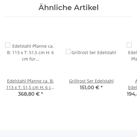
Ähnliche Artikel
Edelstahl Pfanne ca. B:
Grillrost 5er Edelstahl
113 x T: 51,5 cm H: 6 cm
Edel
151,00 €
*
für 6 flammigen Gasgrill
Pf
368,80 €
*
194