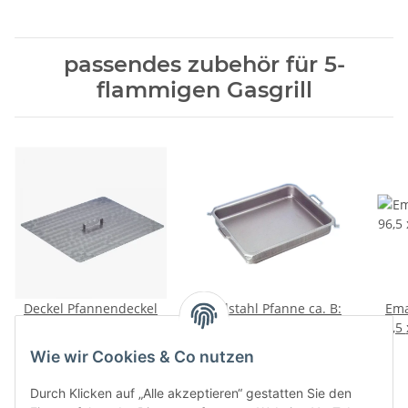
passendes zubehör für 5-
flammigen Gasgrill
Deckel Pfannendeckel
Edelstahl Pfanne ca. B:
Ema
Edelstahl für
96,5 x T: 52,5 cm H: 6 cm
96,5 x T: 52,5 cm, H: 6 cm
Bräterpfanne
für 5 flammigen Gasgrill
86,00 €
*
305,80 €
*
Wie wir Cookies & Co nutzen
Grillpfanne 5er 955 x
500 mm mit Griff
Durch Klicken auf „Alle akzeptieren“ gestatten Sie den