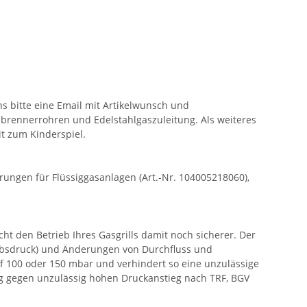
s bitte eine Email mit Artikelwunsch und
lbrennerrohren und Edelstahlgaszuleitung. Als weiteres
it zum Kinderspiel.
ngen für Flüssiggasanlagen (Art.-Nr. 104005218060),
t den Betrieb Ihres Gasgrills damit noch sicherer. Der
ebsdruck) und Änderungen von Durchfluss und
f 100 oder 150 mbar und verhindert so eine unzulässige
ng gegen unzulässig hohen Druckanstieg nach TRF, BGV