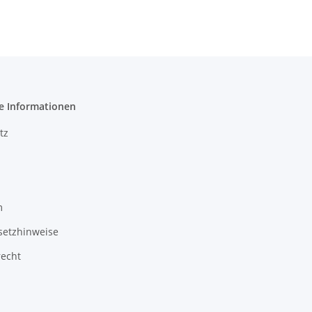
T: 48 cm
e Informationen
tz
m
setzhinweise
recht