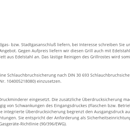
as- bzw. Stadtgasanschluß liefern, bei Interesse schreiben Sie un
ngebot. Gegen Aufpreis liefern wir diesen Grill auch mit Edelstah
lett aus Edelstahl an. Das lästige Reinigen des Grillrostes wird som
ine Schlauchbruchsicherung nach DIN 30 693 Schlauchbruchsicheru
-Nr. 104005218080) einzusetzen.
Druckminderer eingesetzt. Die zusätzliche Überdrucksicherung mach
ngig von Schwankungen des Eingangsdruckes (Flaschen bzw. Betri
ne integrierte Überdrucksicherung begrenzt den Ausgangsdruck au
ungen. Sie entspricht der Anforderung als Sicherheitseinrichtu
asgeräte-Richtlinie (90/396/EWG).