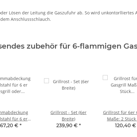
r Lösen der Leitung die Gaszufuhr ab. So wird unkontorlliertes Au
 dem Anschlussschlauch.
sendes zubehör für 6-flammigen Gasg
mmabdeckung
Grillrost - Set (6er
Grillrost für 6er 
stahl für 6 er
Breite)
Maße: 2 Stück 
asgrill oder
470 mm
167,20 €
*
239,90 €
*
120,40 
bräter B: 109,5 x