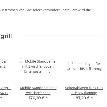
sströmen von Gas sofort verhindert. Installiert wird die
rill
Gasgrill
Mobile Standbeine mit
Seitenablagen für Grills
540 x
Zwischenboden,
1- bis 6-flammig
Untergestell mit Griffen
€
*
176,20 €
*
87,20 €
*
für Gasgrill 6er