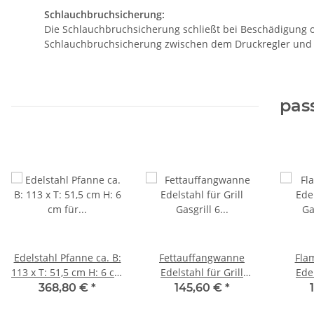
Schlauchbruchsicherung:
Die Schlauchbruchsicherung schließt bei Beschädigung ode
Schlauchbruchsicherung zwischen dem Druckregler und
pas
Edelstahl Pfanne ca. B:
Fettauffangwanne
Fla
113 x T: 51,5 cm H: 6 cm
Edelstahl für Grill
Edel
für 6 flammigen
Gasgrill 6 flammig
G
368,80 €
*
145,60 €
*
Gasgrill
Fettwanne 1047x 500
Gastro