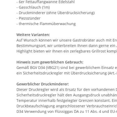
- 6er Fettauffangwanne Edelstahl
- Gasschlauch (1m)
- Druckminderer (ohne Überdrucksicherung)
- Piezozünder
- thermische Flammüberwachung
Weitere Varianten:
Auf Wunsch können wir unsere Gastrobräter auch mit Erdg
Bestimmungsort, wir unterbreiten Ihnen dann gerne ein A
Highlight bieten wir Ihnen ein zerlegbares Grillrost komp
Hinweis zum gewerblichen Gebrauch:
Gemäß BGV D34 (VBG21) sind bei gewerblichem Einsatz e
ein Sicherheitsdruckregler mit Überdrucksicherung (Art.
Gewerblicher Druckminderer:
Dieser Druckregler wird als Ersatz für den vorhandenen 
Sicherheitsdruckregler hält den Ausgangsdruck unabhä
Temperatur innerhalb festgelegter Grenzen konstant. Ei
Druckbeaufschlagung angeschlossener Verbrauchseinricht
D34 Verwendung von Flüssiggas DA zu 11 Abs. 4 und EU-G