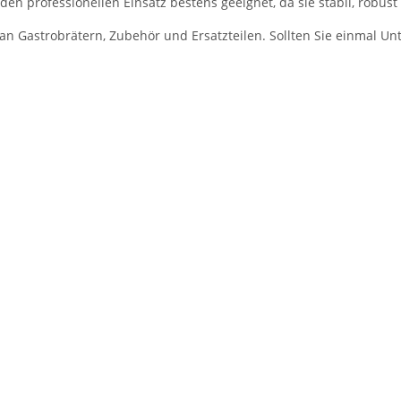
den professionellen Einsatz bestens geeignet, da sie stabil, robust
n Gastrobrätern, Zubehör und Ersatzteilen. Sollten Sie einmal Unt