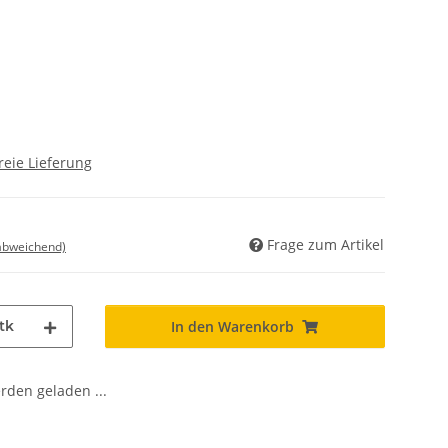
reie Lieferung
Frage zum Artikel
 abweichend)
tk
In den Warenkorb
den geladen ...