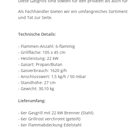
Diese Gasgrills sind sowohl für den privaten als auch für 
Als Fachhändler bieten wir ein umfangreiches Sortiment a
und Tat zur Seite.
Technische Details:
- Flammen-Anzahl: 6-flammig
- Grillfläche: 105 x 45 cm
- Heizleistung: 22 kW
- Gasart: Propan/Butan
- Gasverbrauch: 1620 g/h
- Anschlusswert: 1,5 kg/h / 50 mbar
- Standhöhe: 27 cm
- Gewicht: 30,10 kg
Lieferumfang:
- 6er Gasgrill mit 22 kW Brenner (Stahl)
- 6er Grillrost verchromt (geteilt)
- 6er Flammabdeckung Edelstahl