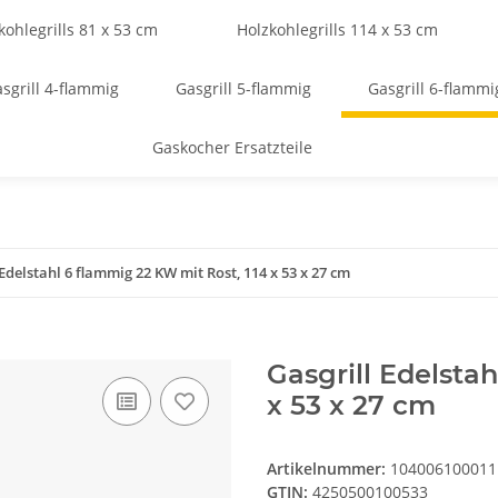
kohlegrills 81 x 53 cm
Holzkohlegrills 114 x 53 cm
sgrill 4-flammig
Gasgrill 5-flammig
Gasgrill 6-flammi
Gaskocher Ersatzteile
 Edelstahl 6 flammig 22 KW mit Rost, 114 x 53 x 27 cm
Gasgrill Edelsta
x 53 x 27 cm
Artikelnummer:
104006100011
GTIN:
4250500100533