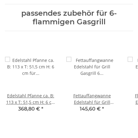
passendes zubehör für 6-
flammigen Gasgrill
Edelstahl Pfanne ca. B:
Fettauffangwanne
F
113 x T: 51,5 cm H: 6 cm
Edelstahl für Grill
E
für 6 flammigen Gasgrill
Gasgrill 6 flammig
368,80 €
*
145,60 €
*
Fettwanne 1047x 500
Gast
mm