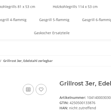
kohlegrills 81 x 53 cm
Holzkohlegrills 114 x 53 cm
sgrill 4-flammig
Gasgrill 5-flammig
Gasgrill 6-flammi
Gaskocher Ersatzteile
Grillrost 3er, Edelstahl zerlegbar
Grillrost 3er, Ed
Artikelnummer:
104140003030
GTIN:
4250500133876
HAN:
nicht zutreffend