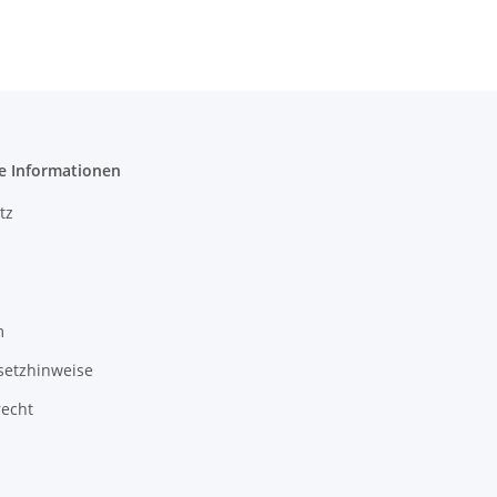
e Informationen
tz
m
setzhinweise
recht