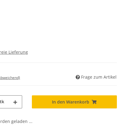
reie Lieferung
Frage zum Artikel
 abweichend)
tk
In den Warenkorb
den geladen ...