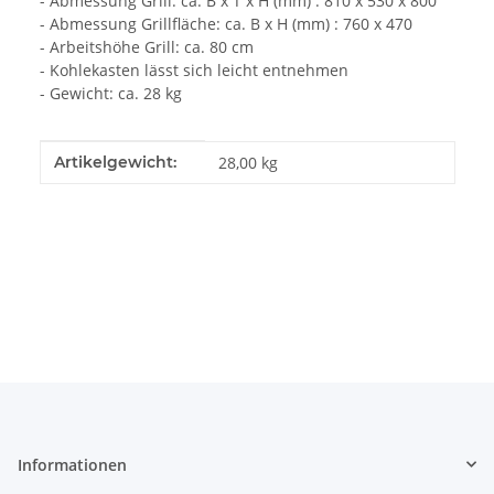
- Abmessung Grill: ca. B x T x H (mm) : 810 x 530 x 800
- Abmessung Grillfläche: ca. B x H (mm) : 760 x 470
- Arbeitshöhe Grill: ca. 80 cm
- Kohlekasten lässt sich leicht entnehmen
- Gewicht: ca. 28 kg
Produkteigenschaft
Wert
Artikelgewicht:
28,00
kg
Informationen