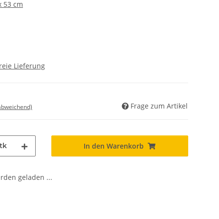
 x 53 cm
reie Lieferung
Frage zum Artikel
 abweichend)
tk
In den Warenkorb
den geladen ...