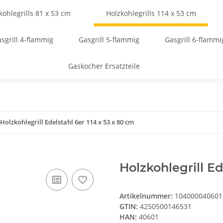
kohlegrills 81 x 53 cm
Holzkohlegrills 114 x 53 cm
sgrill 4-flammig
Gasgrill 5-flammig
Gasgrill 6-flammi
Gaskocher Ersatzteile
Holzkohlegrill Edelstahl 6er 114 x 53 x 80 cm
Holzkohlegrill Ed
Artikelnummer:
104000040601
GTIN:
4250500146531
HAN:
40601