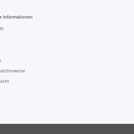
e Informationen
tz
m
setzhinweise
recht