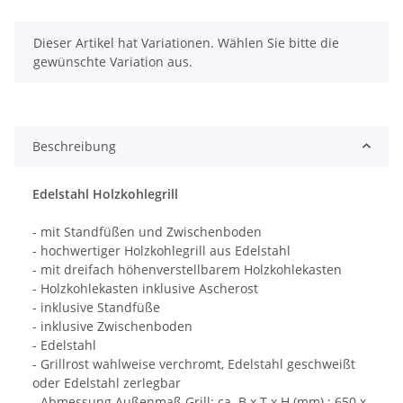
x
Dieser Artikel hat Variationen. Wählen Sie bitte die
gewünschte Variation aus.
Beschreibung
Edelstahl Holzkohlegrill
- mit Standfüßen und Zwischenboden
- hochwertiger Holzkohlegrill aus Edelstahl
- mit dreifach höhenverstellbarem Holzkohlekasten
- Holzkohlekasten inklusive Ascherost
- inklusive Standfüße
- inklusive Zwischenboden
- Edelstahl
- Grillrost wahlweise verchromt, Edelstahl geschweißt
oder Edelstahl zerlegbar
- Abmessung Außenmaß Grill: ca. B x T x H (mm) : 650 x