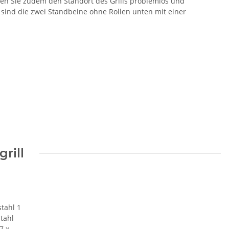
nen Sie zudem den Standort des Grills problemlos und
sind die zwei Standbeine ohne Rollen unten mit einer
rill