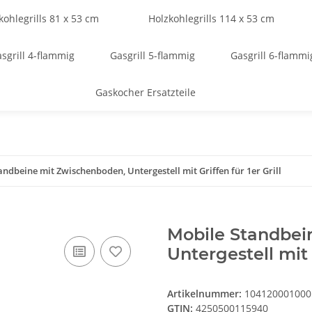
kohlegrills 81 x 53 cm
Holzkohlegrills 114 x 53 cm
sgrill 4-flammig
Gasgrill 5-flammig
Gasgrill 6-flammi
Gaskocher Ersatzteile
andbeine mit Zwischenboden, Untergestell mit Griffen für 1er Grill
Mobile Standbei
Untergestell mit G
Artikelnummer:
104120001000
GTIN:
4250500115940