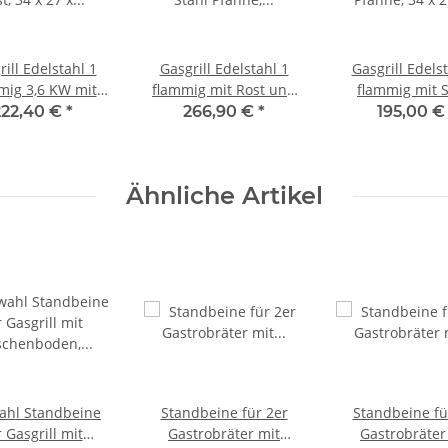
ill Edelstahl 1
Gasgrill Edelstahl 1
Gasgrill Edels
mig 3,6 KW mit
flammig mit Rost und
flammig mit S
 34 x 27 x 53 cm
Stahl Pfanne, 34 x 27 x
Pfanne, 34 x 27 
222,40 €
*
266,90 €
*
195,00 
53 cm
Ähnliche Artikel
ahl Standbeine
Standbeine für 2er
Standbeine fü
r Gasgrill mit
Gastrobräter mit
Gastrobräter