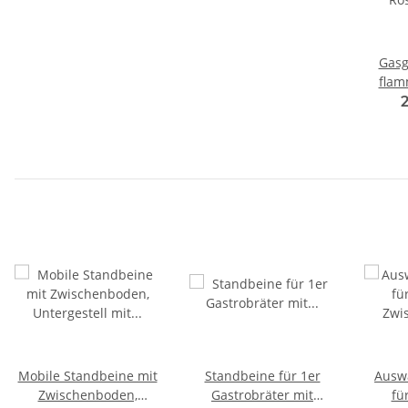
Gasgr
flam
Rost,
Mobile Standbeine mit
Standbeine für 1er
Ausw
Zwischenboden,
Gastrobräter mit
fü