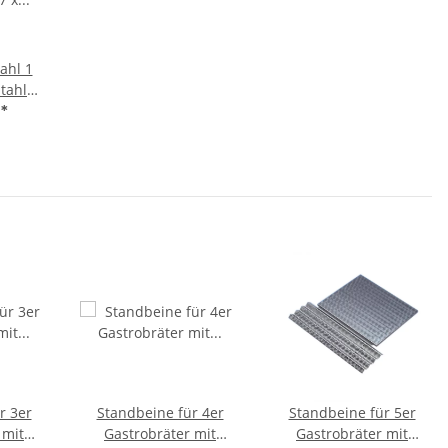
tahl 1
tahl
x 53 cm
€
*
r 3er
Standbeine für 4er
Standbeine für 5er
 mit
Gastrobräter mit
Gastrobräter mit