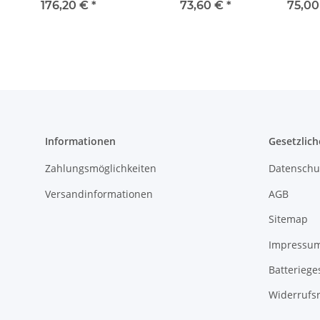
Untergestell mit Griffen
Zwischenboden,
Zw
176,20 €
*
73,60 €
*
75,00
für Gasgrill 6er
Untergestell
U
Informationen
Gesetzlich
Zahlungsmöglichkeiten
Datenschu
Versandinformationen
AGB
Sitemap
Impressu
Batteriege
Widerrufs