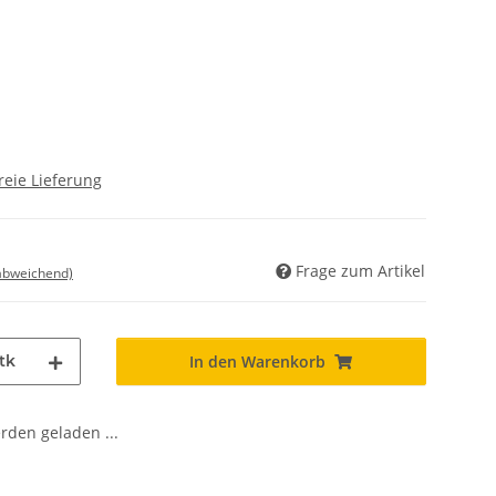
reie Lieferung
Frage zum Artikel
 abweichend)
tk
In den Warenkorb
den geladen ...