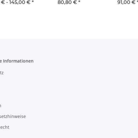
ischenboden,
Zwischenboden,
Zwischenbod
 € -
145,00 €
*
80,80 €
*
91,00 €
ntergestell
Untergestell für
Untergestell fü
Gasgrill
Gasgrill
e Informationen
tz
m
setzhinweise
recht