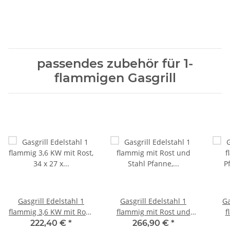
passendes zubehör für 1-
flammigen Gasgrill
Gasgrill Edelstahl 1
Gasgrill Edelstahl 1
Ga
flammig 3,6 KW mit Rost,
flammig mit Rost und
f
34 x 27 x 53 cm
Stahl Pfanne, 34 x 27 x
Pfan
222,40 €
*
266,90 €
*