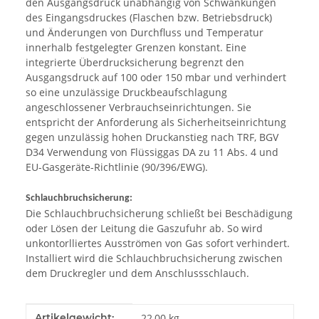
den Ausgangsdruck unabhängig von Schwankungen
des Eingangsdruckes (Flaschen bzw. Betriebsdruck)
und Änderungen von Durchfluss und Temperatur
innerhalb festgelegter Grenzen konstant. Eine
integrierte Überdrucksicherung begrenzt den
Ausgangsdruck auf 100 oder 150 mbar und verhindert
so eine unzulässige Druckbeaufschlagung
angeschlossener Verbrauchseinrichtungen. Sie
entspricht der Anforderung als Sicherheitseinrichtung
gegen unzulässig hohen Druckanstieg nach TRF, BGV
D34 Verwendung von Flüssiggas DA zu 11 Abs. 4 und
EU-Gasgeräte-Richtlinie (90/396/EWG).
Schlauchbruchsicherung:
Die Schlauchbruchsicherung schließt bei Beschädigung
oder Lösen der Leitung die Gaszufuhr ab. So wird
unkontorlliertes Ausströmen von Gas sofort verhindert.
Installiert wird die Schlauchbruchsicherung zwischen
dem Druckregler und dem Anschlussschlauch.
Produkteigenschaft
Wert
Artikelgewicht:
22,00
kg