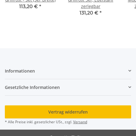
zerlegbar
113,20 €
*
Unte
131,20 €
*
Informationen
Gesetzliche Informationen
Vertrag widerrufen
* Alle Preise inkl. gesetzlicher USt., zzgl.
Versand