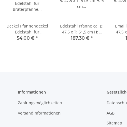
Deckel Pfannendeckel
Edelstahl Pfanne ca. B:
Emaill
Edelstahl für
47,5 x T: 51,5 cm H: 6
47,5 x
Bräterpfanne
cm für 2 flammigen
c
54,00 €
*
187,30 €
*
Grillpfanne 2er 460 x
Gasgrill
500 mm mit Griff
Informationen
Gesetzlich
Zahlungsmöglichkeiten
Datenschu
Versandinformationen
AGB
Sitemap