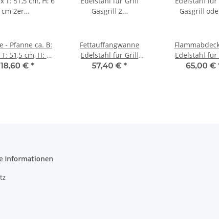
e - Pfanne ca. B:
Fettauffangwanne
Flammabdec
 T: 51,5 cm, H: 6
Edelstahl für Grill
Edelstahl für
m 2er Breite
Gasgrill 2 flammig
Gasgrill od
118,60 €
*
57,40 €
*
65,00 €
Fettwanne 385 x 500
Gastrobräter B:
mm
T: 48 cm
e Informationen
tz