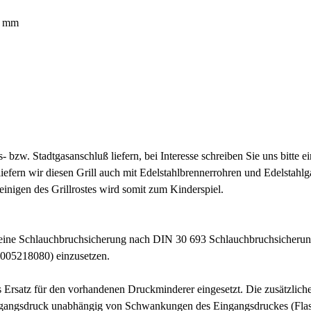
0 mm
bzw. Stadtgasanschluß liefern, bei Interesse schreiben Sie uns bitte 
efern wir diesen Grill auch mit Edelstahlbrennerrohren und Edelstahlga
Reinigen des Grillrostes wird somit zum Kinderspiel.
e Schlauchbruchsicherung nach DIN 30 693 Schlauchbruchsicherunge
4005218080) einzusetzen.
s Ersatz für den vorhandenen Druckminderer eingesetzt. Die zusätzlich
 Ausgangsdruck unabhängig von Schwankungen des Eingangsdruckes (Fl