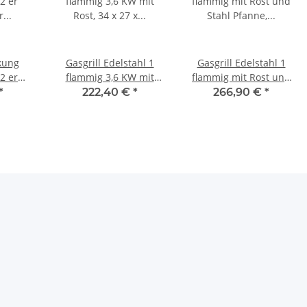
kung
Gasgrill Edelstahl 1
Gasgrill Edelstahl 1
 2 er
flammig 3,6 KW mit
flammig mit Rost und
er
Rost, 34 x 27 x 53 cm
Stahl Pfanne, 34 x 27 x
*
222,40 €
*
266,90 €
*
 43,5 x
53 cm