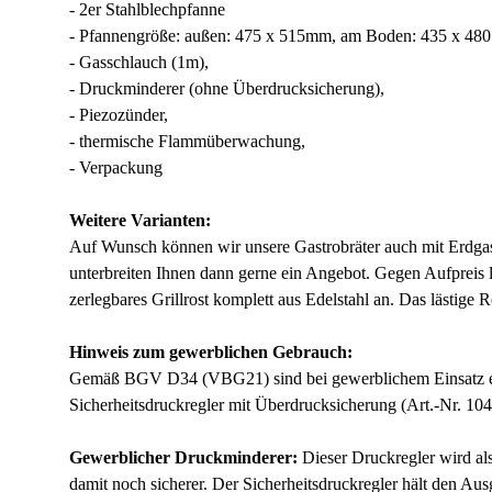
- 2er Stahlblechpfanne
- Pfannengröße: außen: 475 x 515mm, am Boden: 435 x 48
- Gasschlauch (1m),
- Druckminderer (ohne Überdrucksicherung),
- Piezozünder,
- thermische Flammüberwachung,
- Verpackung
Weitere Varianten:
Auf Wunsch können wir unsere Gastrobräter auch mit Erdgas- 
unterbreiten Ihnen dann gerne ein Angebot. Gegen Aufpreis li
zerlegbares Grillrost komplett aus Edelstahl an. Das lästige 
Hinweis zum gewerblichen Gebrauch:
Gemäß BGV D34 (VBG21) sind bei gewerblichem Einsatz ein
Sicherheitsdruckregler mit Überdrucksicherung (Art.-Nr. 10
Gewerblicher Druckminderer:
Dieser Druckregler wird al
damit noch sicherer. Der Sicherheitsdruckregler hält den