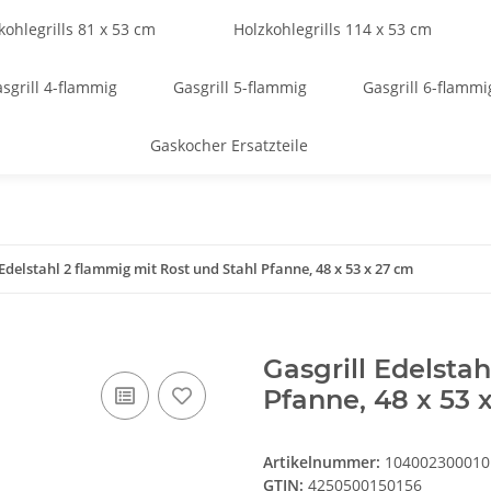
kohlegrills 81 x 53 cm
Holzkohlegrills 114 x 53 cm
sgrill 4-flammig
Gasgrill 5-flammig
Gasgrill 6-flammi
Gaskocher Ersatzteile
 Edelstahl 2 flammig mit Rost und Stahl Pfanne, 48 x 53 x 27 cm
Gasgrill Edelsta
Pfanne, 48 x 53 
Artikelnummer:
104002300010
GTIN:
4250500150156