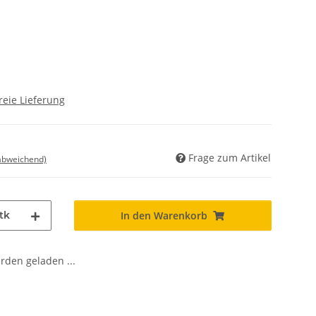
reie Lieferung
Frage zum Artikel
 abweichend)
tk
In den Warenkorb
den geladen ...